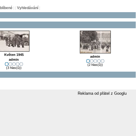
blíbené
:
:
Vyhledávání
:
Květen 1945
admin
admin
(2 hlas(ů))
(3 hlas(ů))
Reklama od přátel z Googlu