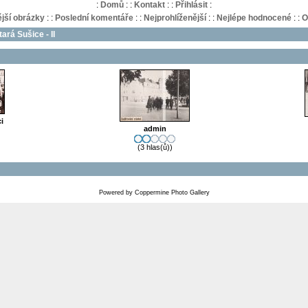
:
Domů
:
:
Kontakt
:
:
Přihlásit
:
jší obrázky
:
:
Poslední komentáře
:
:
Nejprohlíženější
:
:
Nejlépe hodnocené
:
:
O
tará Sušice - II
i
admin
(3 hlas(ů))
Powered by
Coppermine Photo Gallery