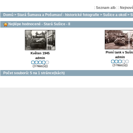
:
Seznam alb
:
:
Nejnově
Domů
>
Stará Šumava a Pošumaví - historické fotografie
>
Sušice a okolí
>
S
Nejlépe hodnocené - Stará Sušice - II
První tank v Sušic
Květen 1945
admin
admin
(3 hlas(ů))
(3 hlas(ů))
Počet souborů: 5 na 1 stránce(kách)