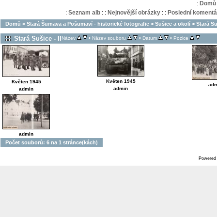
:
Domů
:
Seznam alb
:
:
Nejnovější obrázky
:
:
Poslední komentá
Domů
>
Stará Šumava a Pošumaví - historické fotografie
>
Sušice a okolí
>
Stará Suš
Stará Sušice - II
•
•
•
Název
Název souboru
Datum
Pozice
Květen 1945
Květen 1945
adm
admin
admin
admin
Počet souborů: 6 na 1 stránce(kách)
Powered