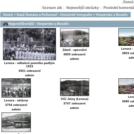
:
Domů
:
Seznam alb
:
:
Nejnovější obrázky
:
:
Poslední komentá
Domů
>
Stará Šumava a Pošumaví - historické fotografie
>
Vimpersko a Boubín
Nejprohlíženější - Vimpersko a Boubín
Lenora -
Zátoň - opevnění
3803 zo
3859 zobrazení
adm
admin
Lenora - odhalení pomníku padlým
1923
3921 zobrazení
admin
Len
Vlčí Jámy (Lenora)
Lenora - sklárna
3680 zo
3747 zobrazení
3754 zobrazení
adm
admin
admin