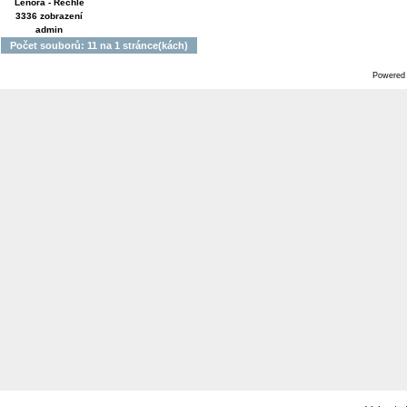
Lenora - Rechle
3336 zobrazení
admin
Počet souborů: 11 na 1 stránce(kách)
Powered