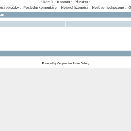
:
Domů
:
:
Kontakt
:
:
Přihlásit
:
jší obrázky
:
:
Poslední komentáře
:
:
Nejprohlíženější
:
:
Nejlépe hodnocené
:
:
O
bín
Powered by
Coppermine Photo Gallery