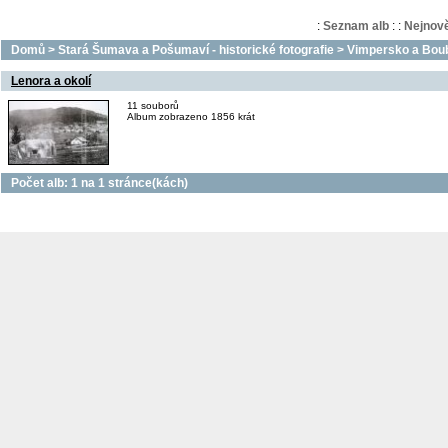
:
Seznam alb
:
:
Nejnově
Domů
>
Stará Šumava a Pošumaví - historické fotografie
>
Vimpersko a Bou
Lenora a okolí
11 souborů
Album zobrazeno 1856 krát
Počet alb: 1 na 1 stránce(kách)