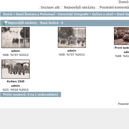
:
Domů
:
Seznam alb
:
:
Nejnovější obrázky
:
:
Poslední komentá
Domů
>
Stará Šumava a Pošumaví - historické fotografie
>
Sušice a okolí
>
Stará Suš
Nejnovější obrázky - Stará Sušice - II
První tank
admin
admin
adm
%08. %737 %2013
%08. %737 %2013
%08. %31
Květen 1945
admin
%23. %518 %2013
Počet souborů: 6 na 1 stránce(kách)
Powered