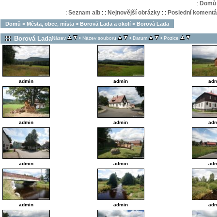
:
Domů
:
Seznam alb
:
:
Nejnovější obrázky
:
:
Poslední komentá
Domů
>
Města, obce, místa
>
Borová Lada a okolí
>
Borová Lada
Borová Lada
•
•
•
Název
Název souboru
Datum
Pozice
admin
admin
adm
admin
admin
adm
admin
admin
adm
admin
admin
adm