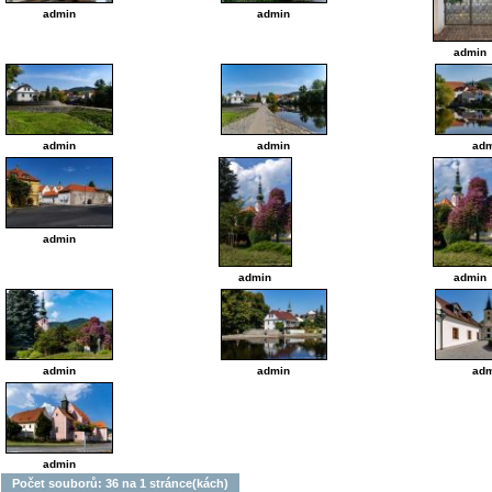
admin
admin
admin
admin
admin
adm
admin
admin
admin
admin
admin
adm
admin
Počet souborů: 36 na 1 stránce(kách)