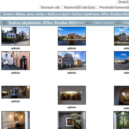
:
Domů
:
Seznam alb
:
:
Nejnovější obrázky
:
:
Poslední komentá
Domů
>
Města, obce, místa
>
Sušice a okolí
>
Sušice objektivem Jiřího Straška 2021
Sušice objektivem Jiřího Straška 2021
•
•
Název
Název souboru
Da
admin
admin
adm
admin
admin
adm
admin
admin
adm