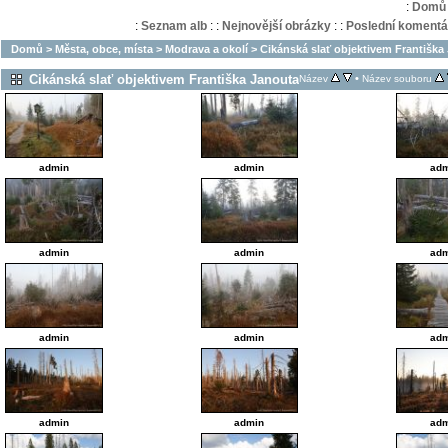
:
Domů
:
Seznam alb
:
:
Nejnovější obrázky
:
:
Poslední komentá
Domů
>
Města, obce, místa
>
Modrava a okolí
>
Cikánská slať objektivem Františka
Cikánská slať objektivem Františka Janouta
•
Název
Název souboru
admin
admin
adm
admin
admin
adm
admin
admin
adm
admin
admin
adm