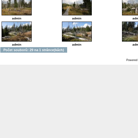
admin
admin
adm
admin
admin
adm
Počet souborů: 29 na 1 stránce(kách)
Powered