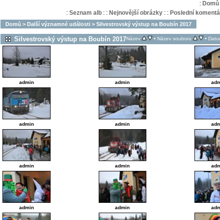
:
Domů
:
Seznam alb
:
:
Nejnovější obrázky
:
:
Poslední komentá
Domů
>
Další významné události
>
Silvestrovský výstup na Boubín 2017
Silvestrovský výstup na Boubín 2017
•
•
Název
Název souboru
Datu
admin
admin
adm
admin
admin
adm
admin
admin
adm
admin
admin
adm