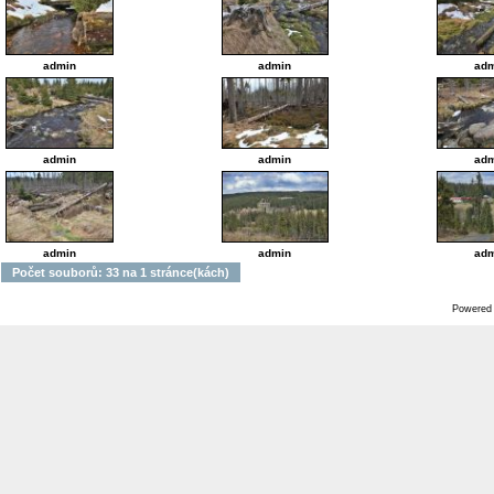
admin
admin
adm
admin
admin
adm
admin
admin
adm
Počet souborů: 33 na 1 stránce(kách)
Powered