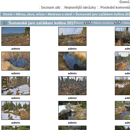
:
Domů
:
Seznam alb
:
:
Nejnovější obrázky
:
:
Poslední komentá
Domů
>
Města, obce, místa
>
Modrava a okolí
>
Šumavské jaro začátkem května 20
Šumavské jaro začátkem května 2017
•
•
Název
Název souboru
Dat
admin
admin
adm
admin
admin
adm
admin
admin
adm
admin
admin
adm