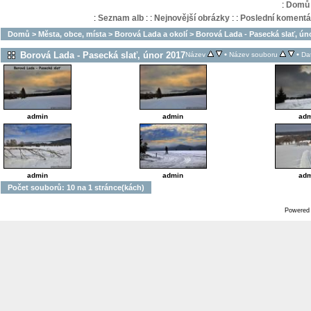
:
Domů
:
Seznam alb
:
:
Nejnovější obrázky
:
:
Poslední komentá
Domů
>
Města, obce, místa
>
Borová Lada a okolí
>
Borová Lada - Pasecká slať, ún
Borová Lada - Pasecká slať, únor 2017
•
•
Název
Název souboru
Da
admin
admin
adm
admin
admin
adm
Počet souborů: 10 na 1 stránce(kách)
Powered