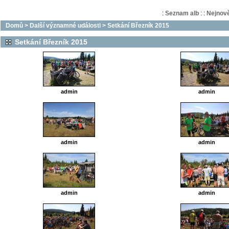
:
Seznam alb
:
:
Nejnově
Domů
>
Další významné události
>
Setkání Březník 2015
Setkání Březník 2015
admin
admin
admin
admin
admin
admin