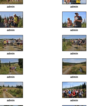
admin
admin
admin
admin
admin
admin
admin
admin
admin
admin