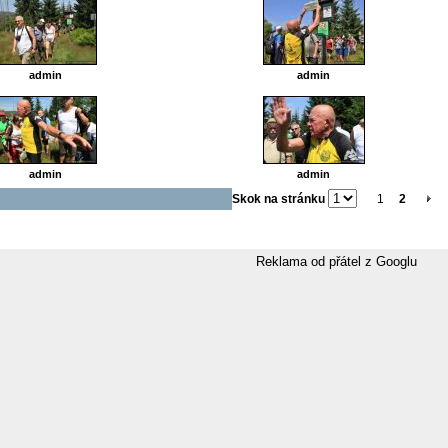
admin
admin
admin
admin
Skok na stránku
1
2
Reklama od přátel z Googlu