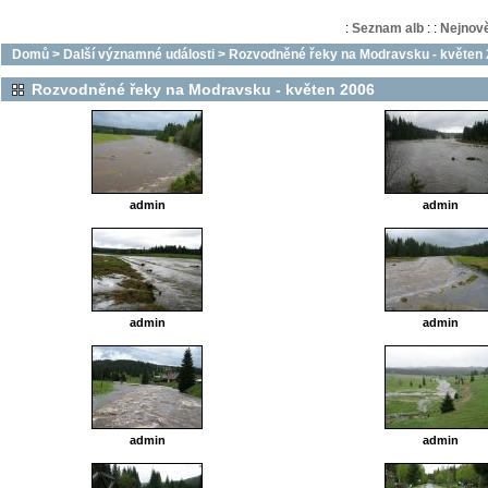
:
Seznam alb
:
:
Nejnově
Domů
>
Další významné události
>
Rozvodněné řeky na Modravsku - květen
Rozvodněné řeky na Modravsku - květen 2006
admin
admin
admin
admin
admin
admin