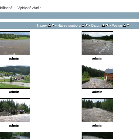
blíbené
:
:
Vyhledávání
:
•
•
•
Název
Název souboru
Datum
Pozice
admin
admin
admin
admin
admin
admin