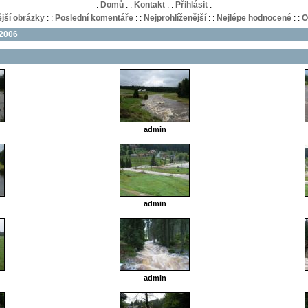
:
Domů
:
:
Kontakt
:
:
Přihlásit
:
jší obrázky
:
:
Poslední komentáře
:
:
Nejprohlíženější
:
:
Nejlépe hodnocené
:
:
O
 2006
admin
admin
admin