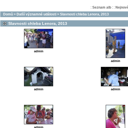
:
Seznam alb
:
:
Nejnově
Domů
>
Další významné události
>
Slavnosti chleba Lenora, 2013
Slavnosti chleba Lenora, 2013
admin
admin
admin
admin
admin