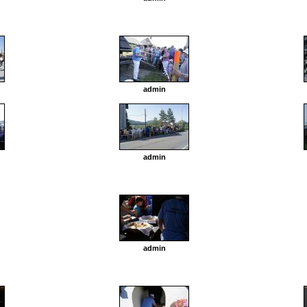
admin
admin
admin