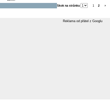
Skok na stránku
1
2
Reklama od přátel z Googlu