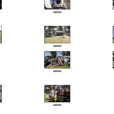
admin
admin
admin
admin