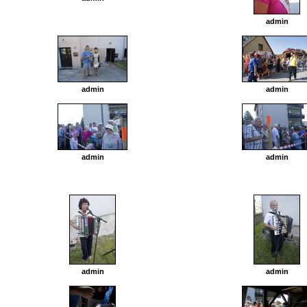
admin
admin
admin
admin
admin
admin
admin