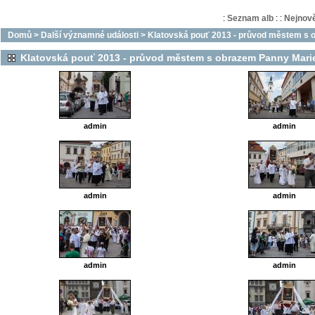
:
Seznam alb
:
:
Nejnově
Domů
>
Další významné události
>
Klatovská pouť 2013 - průvod městem s 
Klatovská pouť 2013 - průvod městem s obrazem Panny Mari
admin
admin
admin
admin
admin
admin