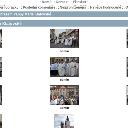
:
Domů
:
:
Kontakt
:
:
Přihlásit
:
jší obrázky
:
:
Poslední komentáře
:
:
Nejprohlíženější
:
:
Nejlépe hodnocené
:
:
O
obrazem Panny Marie Klatovské
e Klatovské
admin
admin
admin