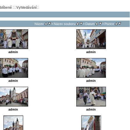
blíbené
:
:
Vyhledávání
:
•
•
•
Název
Název souboru
Datum
Pozice
admin
admin
admin
admin
admin
admin