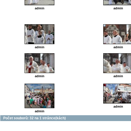
admin
admin
admin
admin
admin
admin
admin
admin
Počet souborů: 32 na 1 stránce(kách)