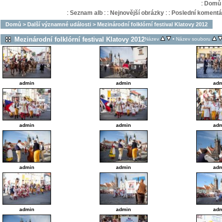
:
Domů
:
Seznam alb
:
:
Nejnovější obrázky
:
:
Poslední komentá
Domů
>
Další významné události
>
Mezinárodní folklórní festival Klatovy 2012
Mezinárodní folklórní festival Klatovy 2012
•
Název
Název souboru
admin
admin
adm
admin
admin
adm
admin
admin
adm
admin
admin
adm