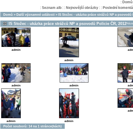
:
Domů
:
Seznam alb
:
:
Nejnovější obrázky
:
:
Poslední komentá
Domů
>
Další významné události
>
IS Stožec - ukázka práce strážců NP a psovodů 
IS Stožec - ukázka práce strážců NP a psovodů Policie ČR, 2012
Náz
admin
adm
admin
admin
admin
adm
adm
admin
admin
Počet souborů: 14 na 1 stránce(kách)