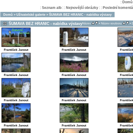
:
Domů
:
Seznam alb
:
:
Nejnovější obrázky
:
:
Poslední komentá
Domů
>
Uživatelské galerie
>
ŠUMAVA BEZ HRANIC - nabídka výstavy
ŠUMAVA BEZ HRANIC - nabídka výstavy
•
•
Název
Název souboru
František Janout
František Janout
Františe
František Janout
František Janout
Františe
František Janout
František Janout
Františe
František Janout
František Janout
Františe