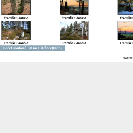
František Janout
František Janout
Františe
František Janout
František Janout
Františe
Počet souborů: 28 na 1 stránce(kách)
Powered