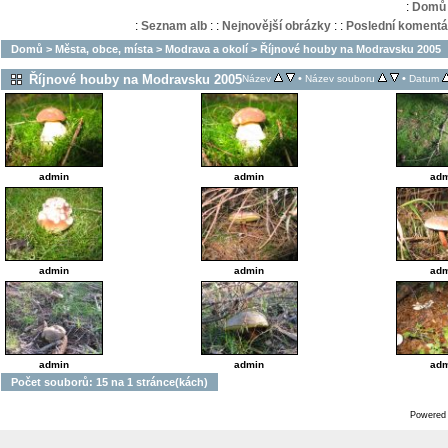
:
Domů
:
Seznam alb
:
:
Nejnovější obrázky
:
:
Poslední komentá
Domů
>
Města, obce, místa
>
Modrava a okolí
>
Říjnové houby na Modravsku 2005
Říjnové houby na Modravsku 2005
•
•
Název
Název souboru
Datum
admin
admin
adm
admin
admin
adm
admin
admin
adm
Počet souborů: 15 na 1 stránce(kách)
Powered