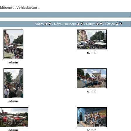
blíbené
:
:
Vyhledávání
:
•
•
•
Název
Název souboru
Datum
Pozice
admin
admin
admin
admin
admin
admin