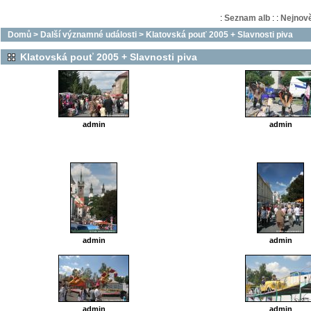
:
Seznam alb
:
:
Nejnově
Domů
>
Další významné události
>
Klatovská pouť 2005 + Slavnosti piva
Klatovská pouť 2005 + Slavnosti piva
admin
admin
admin
admin
admin
admin