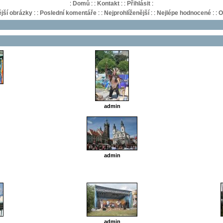
:
Domů
:
:
Kontakt
:
:
Přihlásit
:
jší obrázky
:
:
Poslední komentáře
:
:
Nejprohlíženější
:
:
Nejlépe hodnocené
:
:
O
admin
admin
admin