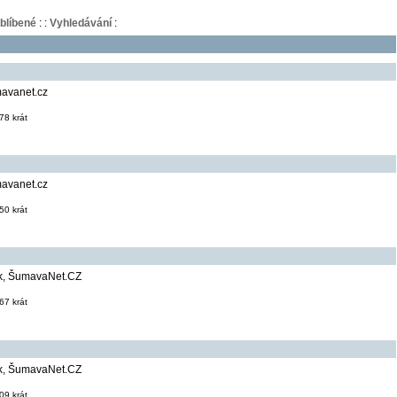
blíbené
:
:
Vyhledávání
:
mavanet.cz
78 krát
mavanet.cz
50 krát
tík, ŠumavaNet.CZ
67 krát
tík, ŠumavaNet.CZ
09 krát