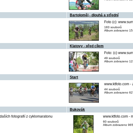
Bartoloměj - dlouhá a střední
Foto (c): www.su
183 souborů
Album zobrazeno 15
Klatovy - před cílem
Foto: (c) www.su
49 souborů
Album zobrazeno 12
Start
www.ktfoto.com - 
44 souborů
Album zobrazeno 627
Bukovák
daších fotografií z cyklomaratonu
www.ktfoto.com - m
60 souborů
Album zobrazeno 965