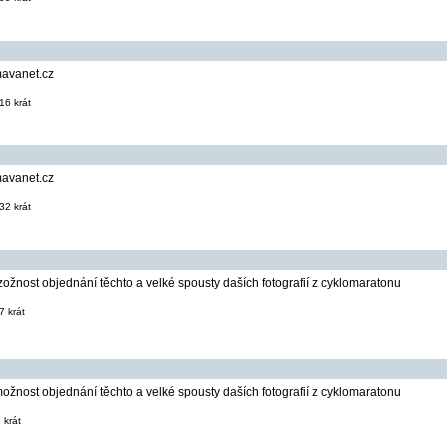
mavanet.cz
16 krát
mavanet.cz
32 krát
zožnost objednání těchto a velké spousty daších fotografií z cyklomaratonu
 krát
ožnost objednání těchto a velké spousty daších fotografií z cyklomaratonu
 krát