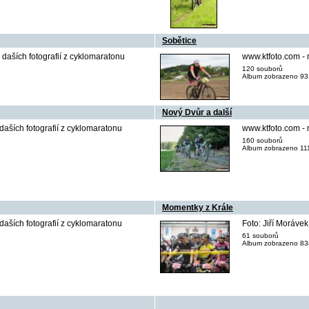
Sobětice
daších fotografií z cyklomaratonu
www.ktfoto.com - 
120 souborů
Album zobrazeno 931
Nový Dvůr a další
daších fotografií z cyklomaratonu
www.ktfoto.com - 
160 souborů
Album zobrazeno 111
Momentky z Krále
daších fotografií z cyklomaratonu
Foto: Jiří Morávek
61 souborů
Album zobrazeno 834