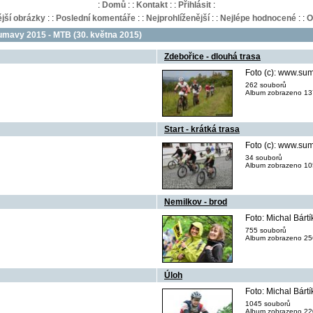
:
Domů
:
:
Kontakt
:
:
Přihlásit
:
jší obrázky
:
:
Poslední komentáře
:
:
Nejprohlíženější
:
:
Nejlépe hodnocené
:
:
O
mavy 2015 - MTB (30. května 2015)
Zdebořice - dlouhá trasa
Foto (c): www.su
262 souborů
Album zobrazeno 13
Start - krátká trasa
Foto (c): www.su
34 souborů
Album zobrazeno 10
Nemilkov - brod
Foto: Michal Bár
755 souborů
Album zobrazeno 25
Úloh
Foto: Michal Bár
1045 souborů
Album zobrazeno 22