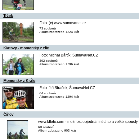
Tržek
Foto: (c) www.sumavanet.cz
73 souborů
Album zobrazeno 1224 krát
Klatovy - momentky z cíle
Foto: Michal Bártík, ŠumavaNet.CZ
402 souborů
Album zobrazeno 1796 krát
Momentky z Krále
Foto: Jiří Strašek, ŠumavaNet.CZ
64 souborů
Album zobrazeno 1294 krát
Čínov
www.ktfoto.com - možnost objednání těchto a velké spousty 
60 souborů
Album zobrazeno 903 krát