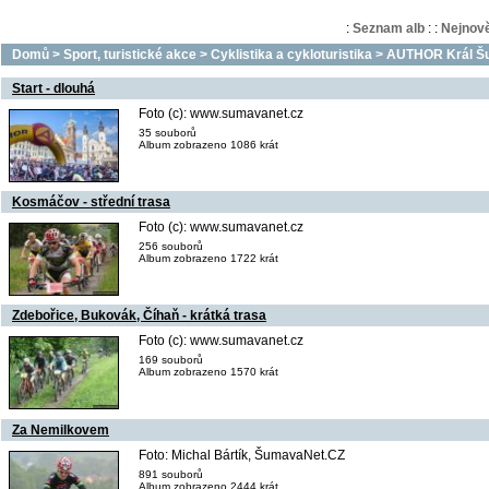
:
Seznam alb
:
:
Nejnově
Domů
>
Sport, turistické akce
>
Cyklistika a cykloturistika
>
AUTHOR Král Šu
Start - dlouhá
Foto (c): www.sumavanet.cz
35 souborů
Album zobrazeno 1086 krát
Kosmáčov - střední trasa
Foto (c): www.sumavanet.cz
256 souborů
Album zobrazeno 1722 krát
Zdebořice, Bukovák, Číhaň - krátká trasa
Foto (c): www.sumavanet.cz
169 souborů
Album zobrazeno 1570 krát
Za Nemilkovem
Foto: Michal Bártík, ŠumavaNet.CZ
891 souborů
Album zobrazeno 2444 krát