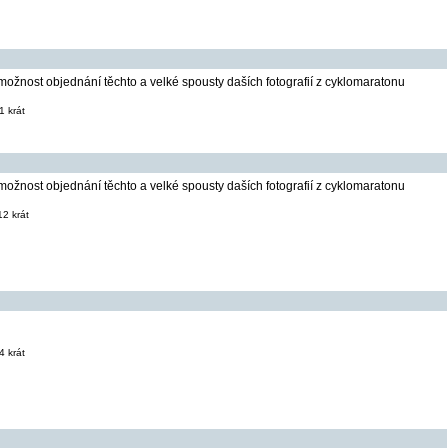
možnost objednání těchto a velké spousty daších fotografií z cyklomaratonu
 krát
možnost objednání těchto a velké spousty daších fotografií z cyklomaratonu
2 krát
 krát