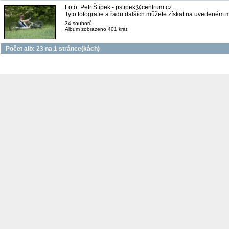
Foto: Petr Štípek - pstipek@centrum.cz
Tyto fotografie a řadu dalších můžete získat na uvedeném 
34 souborů
Album zobrazeno 401 krát
Počet alb: 23 na 1 stránce(kách)