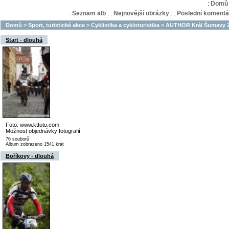
:
Domů
:
Seznam alb
:
:
Nejnovější obrázky
:
:
Poslední komentá
Domů
>
Sport, turistické akce
>
Cyklistika a cykloturistika
>
AUTHOR Král Šumavy 20
Start - dlouhá
Foto: www.ktfoto.com
Možnost objednávky fotografií
76 souborů
Album zobrazeno 1541 krát
Boříkovy - dlouhá