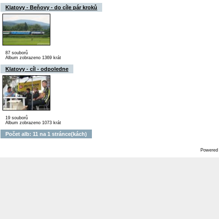
Klatovy - Beňovy - do cíle pár kroků
87 souborů
Album zobrazeno 1369 krát
Klatovy - cíl - odpoledne
19 souborů
Album zobrazeno 1073 krát
Počet alb: 11 na 1 stránce(kách)
Powered