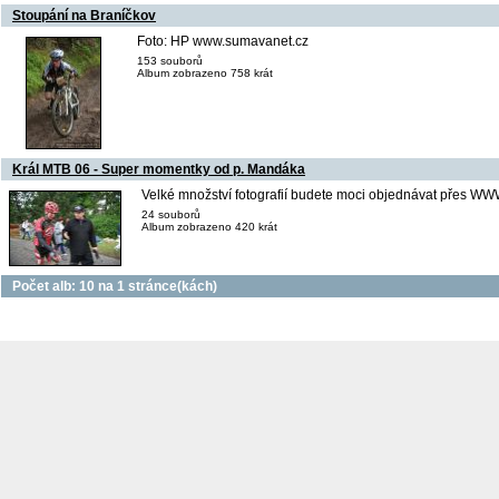
Stoupání na Braníčkov
Foto: HP www.sumavanet.cz
153 souborů
Album zobrazeno 758 krát
Král MTB 06 - Super momentky od p. Mandáka
Velké množství fotografií budete moci objednávat pře
24 souborů
Album zobrazeno 420 krát
Počet alb: 10 na 1 stránce(kách)