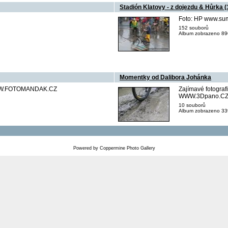
Stadión Klatovy - z dojezdu & Hůrka 
Foto: HP www.su
152 souborů
Album zobrazeno 896
Momentky od Dalibora Johánka
s WWW.FOTOMANDAK.CZ
Zajímavé fotogra
WWW.3Dpano.CZ - t
10 souborů
Album zobrazeno 339
Powered by
Coppermine Photo Gallery