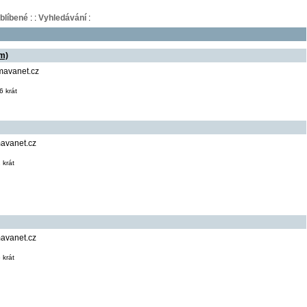
blíbené
:
:
Vyhledávání
:
km)
mavanet.cz
 krát
avanet.cz
 krát
avanet.cz
 krát