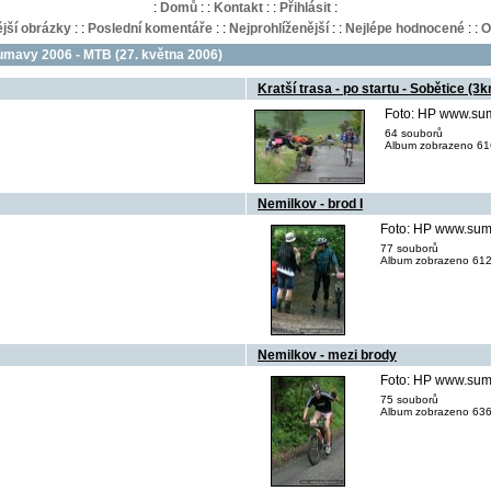
:
Domů
:
:
Kontakt
:
:
Přihlásit
:
jší obrázky
:
:
Poslední komentáře
:
:
Nejprohlíženější
:
:
Nejlépe hodnocené
:
:
O
mavy 2006 - MTB (27. května 2006)
Kratší trasa - po startu - Sobětice (3
Foto: HP www.su
64 souborů
Album zobrazeno 616
Nemilkov - brod I
Foto: HP www.sum
77 souborů
Album zobrazeno 612
Nemilkov - mezi brody
Foto: HP www.sum
75 souborů
Album zobrazeno 636