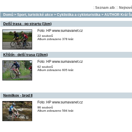
:
Seznam alb
:
:
Nejnově
Domů
>
Sport, turistické akce
>
Cyklistika a cykloturistika
>
AUTHOR Král Šu
Delší trasa - po strartu (1km)
Foto: HP www.sumavanet.cz
22 souborů
Album zobrazeno 378 krát
Křištín - delší trasa (10km)
Foto: HP www.sumavanet.cz
62 souborů
Album zobrazeno 605 krát
Nemilkov - brod II
Foto: HP www.sumavanet.cz
96 souborů
Album zobrazeno 594 krát