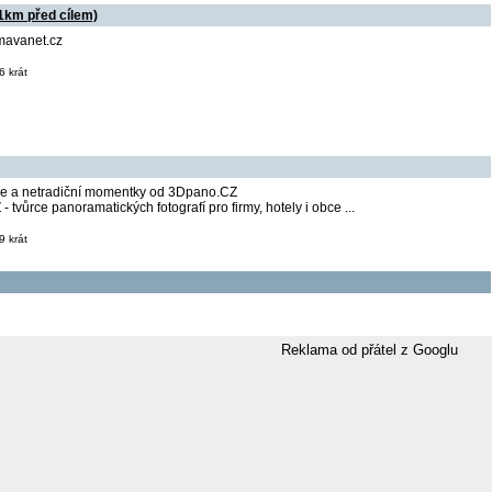
(1km před cílem)
mavanet.cz
 krát
fie a netradiční momentky od 3Dpano.CZ
vůrce panoramatických fotografí pro firmy, hotely i obce ...
 krát
Reklama od přátel z Googlu