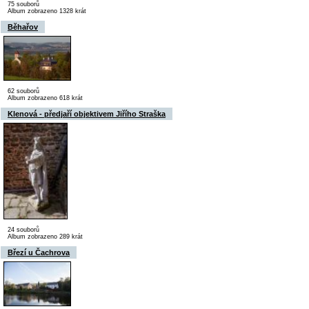
75 souborů
Album zobrazeno 1328 krát
Běhařov
62 souborů
Album zobrazeno 618 krát
Klenová - předjaří objektivem Jiřího Straška
24 souborů
Album zobrazeno 289 krát
Březí u Čachrova