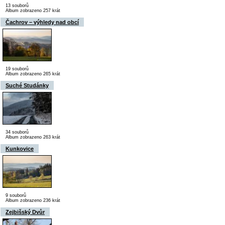
13 souborů
Album zobrazeno 257 krát
Čachrov – výhledy nad obcí
19 souborů
Album zobrazeno 265 krát
Suché Studánky
34 souborů
Album zobrazeno 263 krát
Kunkovice
9 souborů
Album zobrazeno 236 krát
Zejbišský Dvůr