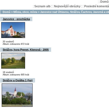
:
Domů
:
Seznam alb
:
:
Nejnovější obrázky
:
:
Poslední komentá
Domů
>
Města, obce, místa
>
Janovice nad Úhlavou, Strážov, Čachrov, Javorná a ok
Janovice - procházka
20 souborů
Album zobrazeno 872 krát
Strážov, hora Prenet, Klenová - 2005
18 souborů
Album zobrazeno 905 krát
Strážov a Opálka 1 (hp)