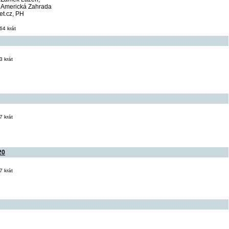
, Americká Zahrada
t.cz, PH
64 krát
 krát
 krát
20
 krát