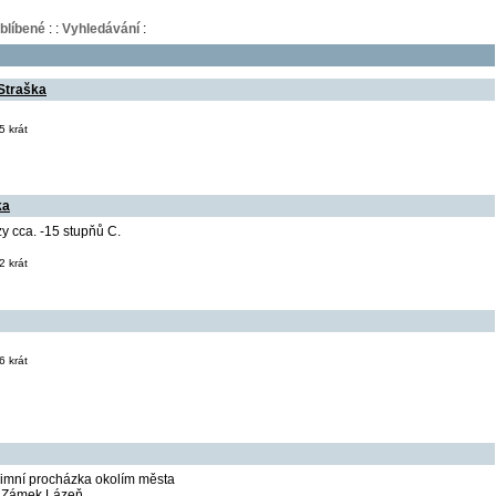
blíbené
:
:
Vyhledávání
:
 Straška
 krát
ka
y cca. -15 stupňů C.
 krát
 krát
imní procházka okolím města
, Zámek Lázeň,