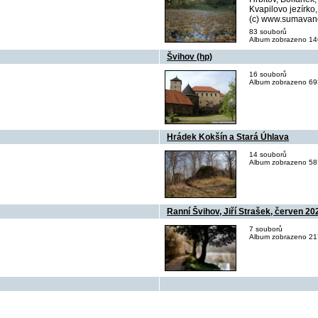
Kvapilovo jezírko
(c) www.sumavane
83 souborů
Album zobrazeno 14
Švihov (hp)
16 souborů
Album zobrazeno 693
Hrádek Kokšín a Stará Úhlava
14 souborů
Album zobrazeno 587
Ranní Švihov, Jiří Strašek, červen 20
7 souborů
Album zobrazeno 217