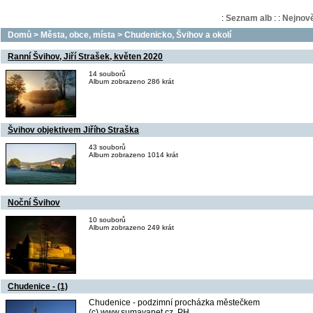
:
Seznam alb
:
:
Nejnově
Domů
>
Města, obce, místa
>
Chudenicko, Švihov a okolí
Ranní Švihov, Jiří Strašek, květen 2020
14 souborů
Album zobrazeno 286 krát
Švihov objektivem Jiřího Straška
43 souborů
Album zobrazeno 1014 krát
Noční Švihov
10 souborů
Album zobrazeno 249 krát
Chudenice - (1)
Chudenice - podzimní procházka městečkem
(c) www.sumavanet.cz, PH