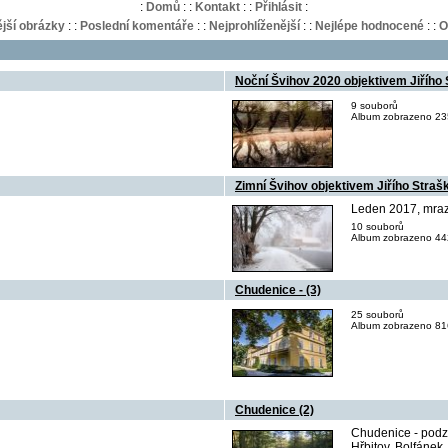
:
Domů
:
:
Kontakt
:
:
Přihlásit
:
jší obrázky
:
:
Poslední komentáře
:
:
Nejprohlíženější
:
:
Nejlépe hodnocené
:
:
O
Noční Švihov 2020 objektivem Jiřího
9 souborů
Album zobrazeno 235
Zimní Švihov objektivem Jiřího Straš
Leden 2017, mraz
10 souborů
Album zobrazeno 442
Chudenice - (3)
25 souborů
Album zobrazeno 816
Chudenice (2)
Chudenice - podz
Hřbitov, Bolfánek