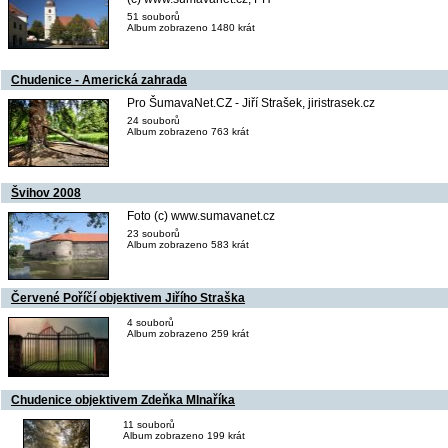
51 souborů
Album zobrazeno 1480 krát
Chudenice - Americká zahrada
Pro ŠumavaNet.CZ - Jiří Strašek, jiristrasek.cz
24 souborů
Album zobrazeno 763 krát
Švihov 2008
Foto (c) www.sumavanet.cz
23 souborů
Album zobrazeno 583 krát
Červené Poříčí objektivem Jiřího Straška
4 souborů
Album zobrazeno 259 krát
Chudenice objektivem Zdeňka Mlnaříka
11 souborů
Album zobrazeno 199 krát