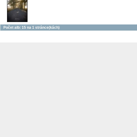
Počet alb: 15 na 1 stránce(kách)