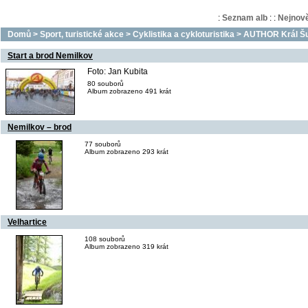
:
Seznam alb
:
:
Nejnově
Domů
>
Sport, turistické akce
>
Cyklistika a cykloturistika
>
AUTHOR Král Šu
Start a brod Nemilkov
Foto: Jan Kubita
80 souborů
Album zobrazeno 491 krát
Nemilkov – brod
77 souborů
Album zobrazeno 293 krát
Velhartice
108 souborů
Album zobrazeno 319 krát