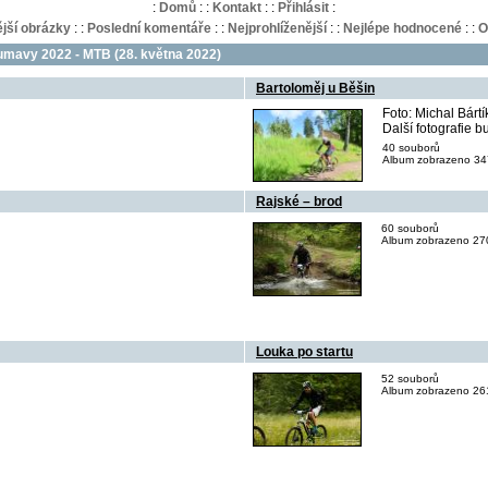
:
Domů
:
:
Kontakt
:
:
Přihlásit
:
jší obrázky
:
:
Poslední komentáře
:
:
Nejprohlíženější
:
:
Nejlépe hodnocené
:
:
O
mavy 2022 - MTB (28. května 2022)
Bartoloměj u Běšin
Foto: Michal Bártí
Další fotografie
40 souborů
Album zobrazeno 347
Rajské – brod
60 souborů
Album zobrazeno 270
Louka po startu
52 souborů
Album zobrazeno 261