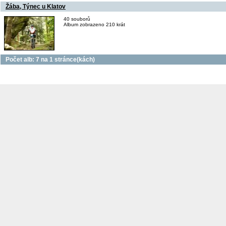
Žába, Týnec u Klatov
40 souborů
Album zobrazeno 210 krát
Počet alb: 7 na 1 stránce(kách)