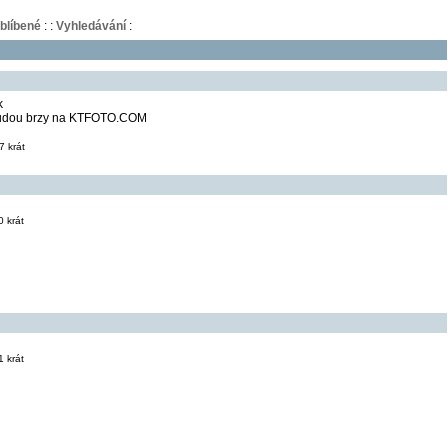
blíbené
:
:
Vyhledávání
:
k
 budou brzy na KTFOTO.COM
 krát
 krát
 krát