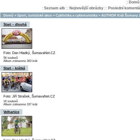
:
Domů
:
Seznam alb
:
:
Nejnovější obrázky
:
:
Poslední komentá
Domů
>
Sport, turistické akce
>
Cyklistika a cykloturistika
>
AUTHOR Král Šumavy 20
Start – dlouhá
Foto: Dan Hladký, ŠumavaNet.CZ
56 souborů
Album zobrazeno 363 krát
Start – krátká
Foto: Jiří Strašek, ŠumavaNet.CZ
18 souborů
Album zobrazeno 337 krát
Velhartice