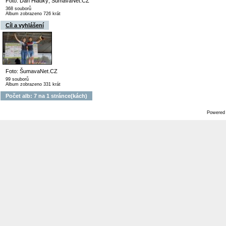
Foto: Dan Hladký, ŠumavaNet.CZ
368 souborů
Album zobrazeno 726 krát
Cíl a vyhlášení
Foto: ŠumavaNet.CZ
99 souborů
Album zobrazeno 331 krát
Počet alb: 7 na 1 stránce(kách)
Powered