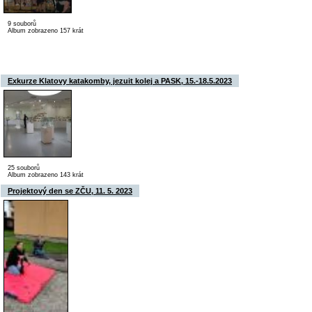
9 souborů
Album zobrazeno 157 krát
Exkurze Klatovy katakomby, jezuit kolej a PASK, 15.-18.5.2023
25 souborů
Album zobrazeno 143 krát
Projektový den se ZČU, 11. 5. 2023