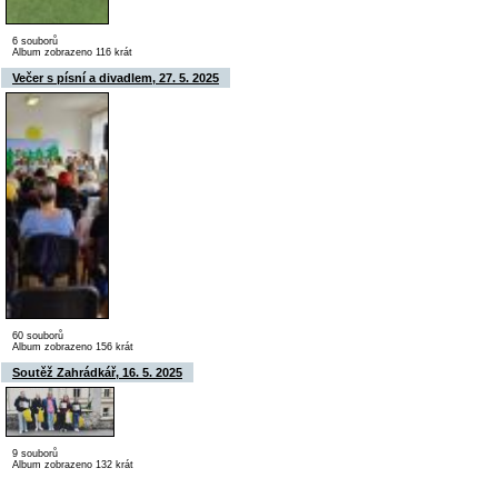
6 souborů
Album zobrazeno 116 krát
Večer s písní a divadlem, 27. 5. 2025
60 souborů
Album zobrazeno 156 krát
Soutěž Zahrádkář, 16. 5. 2025
9 souborů
Album zobrazeno 132 krát