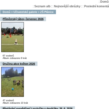
:
Domů
:
Seznam alb
:
:
Nejnovější obrázky
:
:
Poslední komentá
Domů
>
Uživatelské galerie
>
ZŠ Plánice
Příměstský tábor, červenec 2026
67 souborů
Album zobrazeno 9 krát
Družina akce květen 2026
47 souborů
Album zobrazeno 10 krát
Předávání vysvědčení i rozlučka s deváťáky, 26. 6. 2026