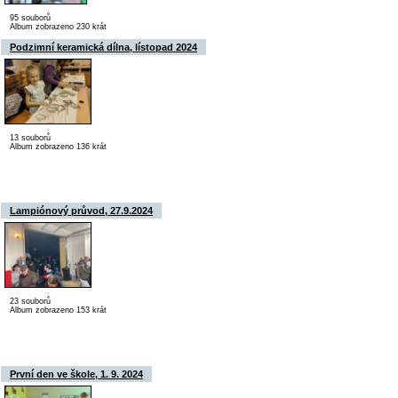
95 souborů
Album zobrazeno 230 krát
Podzimní keramická dílna, lístopad 2024
13 souborů
Album zobrazeno 136 krát
Lampiónový průvod, 27.9.2024
23 souborů
Album zobrazeno 153 krát
První den ve škole, 1. 9. 2024