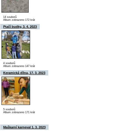
14 souborů
Album zobrazeno 172 krát
Ptačí budky, 3. 4. 2023
4 souborů
Album zobrazeno 147 krát
Keramická dílna, 17. 3. 2023
5 souborů
Album zobrazeno 171 krát
Maškarní karneval 1. 3. 2023