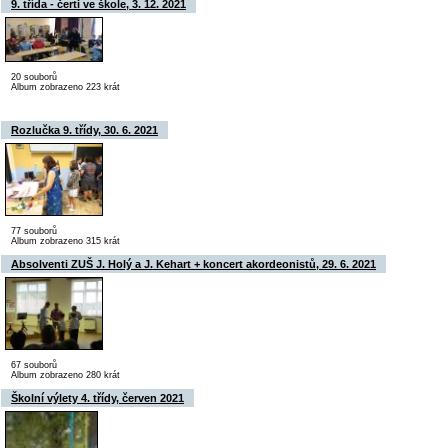
9. třída - čerti ve škole, 3. 12. 2021
20 souborů
Album zobrazeno 223 krát
Rozlučka 9. třídy, 30. 6. 2021
77 souborů
Album zobrazeno 315 krát
Absolventi ZUŠ J. Holý a J. Kehart + koncert akordeonistů, 29. 6. 2021
67 souborů
Album zobrazeno 280 krát
Školní výlety 4. třídy, červen 2021