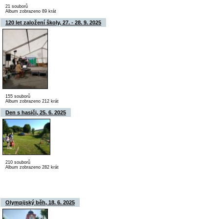
21 souborů
Album zobrazeno 89 krát
120 let založení školy, 27. - 28. 9. 2025
155 souborů
Album zobrazeno 212 krát
Den s hasiči, 25. 6. 2025
210 souborů
Album zobrazeno 282 krát
Olympijský běh, 18. 6. 2025