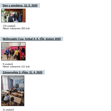
Den s armádou, 12. 5. 2025
176 souborů
Album zobrazeno 263 krát
McDonalds Cup, fotbal 4.-5. tříd, duben 2025
8 souborů
Album zobrazeno 121 krát
Zdravověda 3. třída, 11. 4. 2025
11 souborů