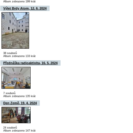
Album zobrazeno 199 krát
Výlet Brdy Atom, 12. 6. 2024
38 souborů
Album zobrazeno 133 krát
Přednáška radioaktivita, 16. 5. 2024
7 souborů
Album zobrazeno 135 krát
Den Země, 19. 4. 2024
24 souborů
Album zobrazeno 147 krát