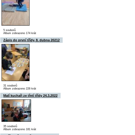
5 souborů
Album zobrazeno 174 krát
Zápis do první třídy, 8. dubna 20212
31 souborů
Album zobrazeno 226 krát
Malí kuchaři ze třetí třídy 24.3.2022
35 souborů
Album zobrazeno 181 krát