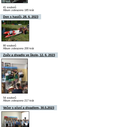
41 souborů
Album zobrazeno 185 krát
Den s hasiči, 28. 6. 2023
80 souborů
Album zobrazeno 200 krát
Zpěv a divadlo ve škole, 12. 6. 2023
54 souborů
Album zobrazeno 217 krát
Večer s písní a divadlem, 30.5.2023