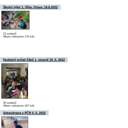
Školní výlet 1. třída, Otava, 16.6.2022
15 souborů
Album zobrazeno 176 krát
Hudební pořad žáků 1. stupně 10. 5. 2022
30 souborů
Album zobrazeno 197 krát
Sebeobrana s PČR 5. 5. 2022