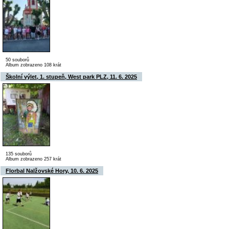
50 souborů
Album zobrazeno 108 krát
Školní výlet, 1. stupeň, West park PLZ, 11. 6. 2025
135 souborů
Album zobrazeno 257 krát
Florbal Nalžovské Hory, 10. 6. 2025