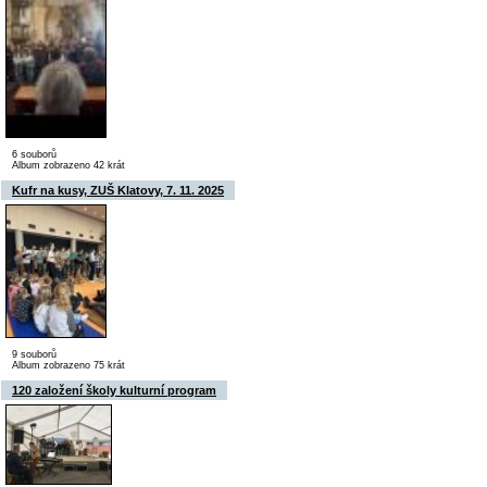
6 souborů
Album zobrazeno 42 krát
Kufr na kusy, ZUŠ Klatovy, 7. 11. 2025
9 souborů
Album zobrazeno 75 krát
120 založení školy kulturní program