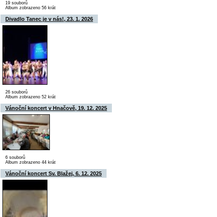
19 souborů
Album zobrazeno 56 krát
Divadlo Tanec je v nás!, 23. 1. 2026
26 souborů
Album zobrazeno 52 krát
Vánoční koncert v Hnačově, 19. 12. 2025
6 souborů
Album zobrazeno 44 krát
Vánoční koncert Sv. Blažej, 6. 12. 2025