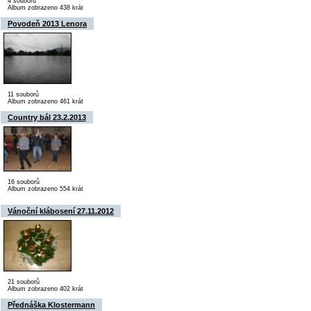
4 souborů
Album zobrazeno 438 krát
Povodeň 2013 Lenora
11 souborů
Album zobrazeno 461 krát
Country bál 23.2.2013
16 souborů
Album zobrazeno 554 krát
Vánoční klábosení 27.11.2012
21 souborů
Album zobrazeno 402 krát
Přednáška Klostermann