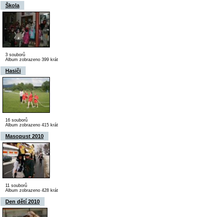
Škola
3 souborů
Album zobrazeno 399 krát
Hasiči
16 souborů
Album zobrazeno 415 krát
Masopust 2010
11 souborů
Album zobrazeno 428 krát
Den dětí 2010