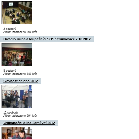
2 souborů
Album zobrazeno 354 krát
Divadlo Kuba a loupežníci SOS Strunkovice 7.10.2012
5 souborů
Album zobrazeno 343 krát
Slavnost chleba 2012
12 souborů
Album zobrazeno 594 krát
Velikonoční dílna-Jarní vití 2012