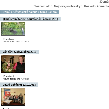
:
Domů
:
Seznam alb
:
:
Nejnovější obrázky
:
:
Poslední komentá
Domů
>
Uživatelské galerie
>
Obec Lenora
Mladí stolní tenisti soustředění červen 2014
11 souborů
Album zobrazeno 453 krát
Vánoční tvořivá dílna 2013
18 souborů
Album zobrazeno 478 krát
Vítání občánku 22.10.2013