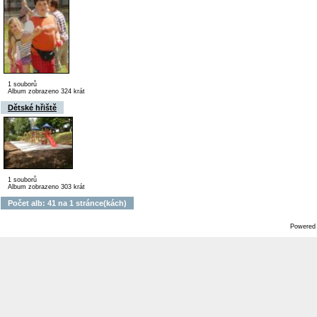
1 souborů
Album zobrazeno 324 krát
Dětské hřiště
1 souborů
Album zobrazeno 303 krát
Počet alb: 41 na 1 stránce(kách)
Powered