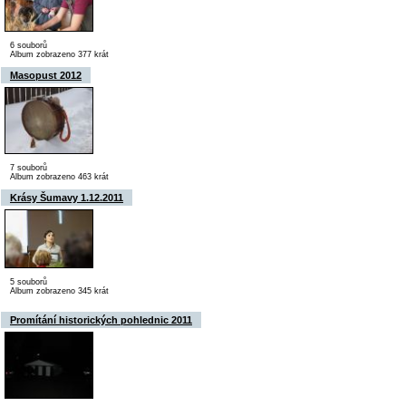
6 souborů
Album zobrazeno 377 krát
Masopust 2012
7 souborů
Album zobrazeno 463 krát
Krásy Šumavy 1.12.2011
5 souborů
Album zobrazeno 345 krát
Promítání historických pohlednic 2011