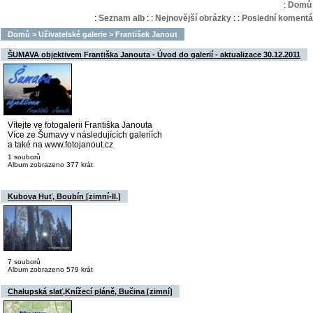
:
Domů
:
Seznam alb
:
:
Nejnovější obrázky
:
:
Poslední komentá
Domů
>
Uživatelské galerie
>
František Janout
ŠUMAVA objektivem Františka Janouta - Úvod do galerií - aktualizace 30.12.2011
Vítejte ve fotogalerii Františka Janouta
Více ze Šumavy v následujících galeriích
a také na www.fotojanout.cz
1 souborů
Album zobrazeno 377 krát
Kubova Huť, Boubín [zimní-II.]
7 souborů
Album zobrazeno 579 krát
Chalupská slať,Knížecí pláně, Bučina [zimní]