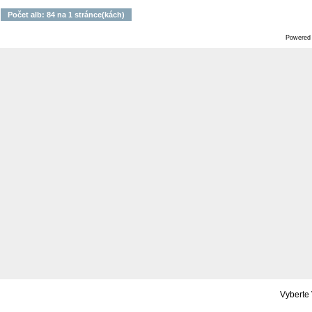
Počet alb: 84 na 1 stránce(kách)
Powered
Vyberte 