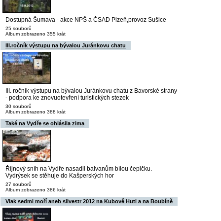
Dostupná Šumava - akce NPŠ a ČSAD Plzeň,provoz Sušice
25 souborů
Album zobrazeno 355 krát
III.ročník výstupu na bývalou Juránkovu chatu
III. ročník výstupu na bývalou Juránkovu chatu z Bavorské strany
- podpora ke znovuotevření turistických stezek
30 souborů
Album zobrazeno 388 krát
Také na Vydře se ohlásila zima
Říjnový sníh na Vydře nasadil balvanům bílou čepičku.
Vydrýsek se stěhuje do Kašperských hor
27 souborů
Album zobrazeno 386 krát
Vlak sedmi moří aneb silvestr 2012 na Kubově Huti a na Boubíně