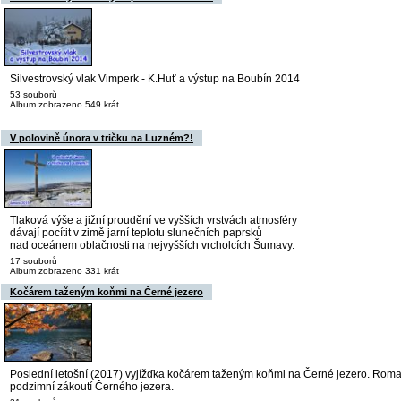
Silvestrovský vlak Vimperk - K.Huť a výstup na Boubín 2014
53 souborů
Album zobrazeno 549 krát
V polovině února v tričku na Luzném?!
Tlaková výše a jižní proudění ve vyšších vrstvách atmosféry
dávají pocítit v zimě jarní teplotu slunečních paprsků
nad oceánem oblačnosti na nejvyšších vrcholcích Šumavy.
17 souborů
Album zobrazeno 331 krát
Kočárem taženým koňmi na Černé jezero
Poslední letošní (2017) vyjížďka kočárem taženým koňmi na Černé jezero. Roma
podzimní zákoutí Černého jezera.