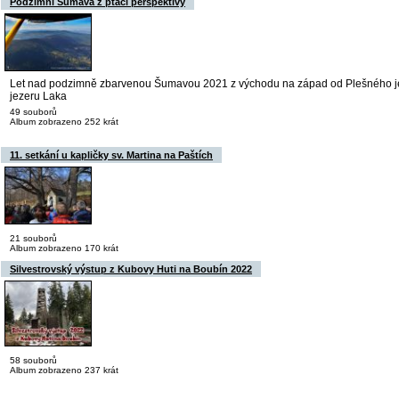
Podzimní Šumava z ptačí perspektivy
Let nad podzimně zbarvenou Šumavou 2021 z východu na západ od Plešného j
jezeru Laka
49 souborů
Album zobrazeno 252 krát
11. setkání u kapličky sv. Martina na Paštích
21 souborů
Album zobrazeno 170 krát
Silvestrovský výstup z Kubovy Huti na Boubín 2022
58 souborů
Album zobrazeno 237 krát