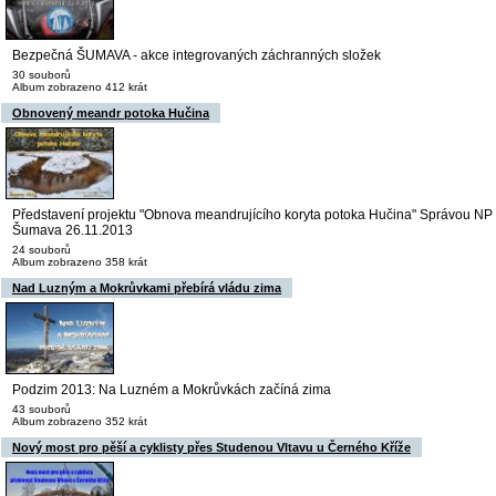
Bezpečná ŠUMAVA - akce integrovaných záchranných složek
30 souborů
Album zobrazeno 412 krát
Obnovený meandr potoka Hučina
Představení projektu "Obnova meandrujícího koryta potoka Hučina" Správou NP
Šumava 26.11.2013
24 souborů
Album zobrazeno 358 krát
Nad Luzným a Mokrůvkami přebírá vládu zima
Podzim 2013: Na Luzném a Mokrůvkách začíná zima
43 souborů
Album zobrazeno 352 krát
Nový most pro pěší a cyklisty přes Studenou Vltavu u Černého Kříže