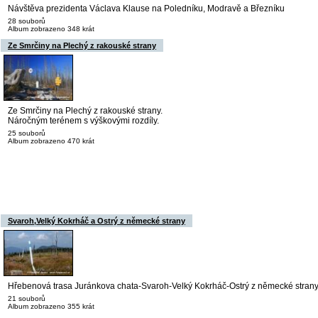
Návštěva prezidenta Václava Klause na Poledníku, Modravě a Březníku
28 souborů
Album zobrazeno 348 krát
Ze Smrčiny na Plechý z rakouské strany
Ze Smrčiny na Plechý z rakouské strany.
Náročným terénem s výškovými rozdíly.
25 souborů
Album zobrazeno 470 krát
Svaroh,Velký Kokrháč a Ostrý z německé strany
Hřebenová trasa Juránkova chata-Svaroh-Velký Kokrháč-Ostrý z německé stran
21 souborů
Album zobrazeno 355 krát