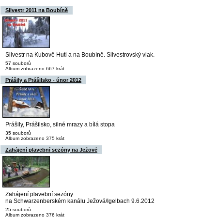
Silvestr 2011 na Boubíně
Silvestr na Kubově Huti a na Boubíně. Silvestrovský vlak.
57 souborů
Album zobrazeno 667 krát
Prášily a Prášilsko - únor 2012
Prášily, Prášilsko, silné mrazy a bílá stopa
35 souborů
Album zobrazeno 375 krát
Zahájení plavební sezóny na Ježové
Zahájení plavební sezóny
na Schwarzenberském kanálu Ježová/Igelbach 9.6.2012
25 souborů
Album zobrazeno 376 krát