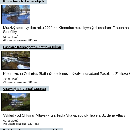
Křemelná v ledovém objetí
Mrazivý únorový den roku 2021 na Křemelné mezi bývalými osadami Frauenthal
Stodůlky
52 souborů
Album zobrazeno 283 krát
Paseka-Slatinný potok-Zettlova Hůrka
Kolem vrchu Cetl přes Slatinný potok mezi bývalými osadami Paseka a Zettlova
70 souborů
Album zobrazeno 289 krát
Vltavský luh v okolí Chlumu
Výhledy od Chlumu, Vltavský luh, Teplá Vltava, soutok Teplé a Studené Vltavy
41 souborů
Album zobrazeno 223 krát