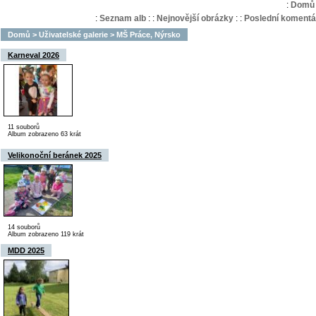
:
Domů
:
Seznam alb
:
:
Nejnovější obrázky
:
:
Poslední komentá
Domů
>
Uživatelské galerie
>
MŠ Práce, Nýrsko
Karneval 2026
11 souborů
Album zobrazeno 63 krát
Velikonoční beránek 2025
14 souborů
Album zobrazeno 119 krát
MDD 2025