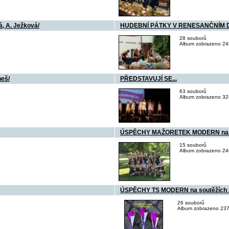
 A. Ježková/
HUDEBNÍ PÁTKY V RENESANČNÍM DVO
28 souborů
Album zobrazeno 243
eš/
PŘEDSTAVUJÍ SE...
63 souborů
Album zobrazeno 328
ÚSPĚCHY MAŽORETEK MODERN na s
15 souborů
Album zobrazeno 246
ÚSPĚCHY TS MODERN na soutěžích 201
26 souborů
Album zobrazeno 237