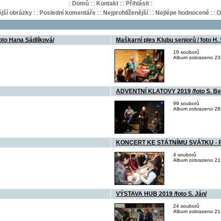
:
Domů
:
:
Kontakt
:
:
Přihlásit
:
jší obrázky
:
:
Poslední komentáře
:
:
Nejprohlíženější
:
:
Nejlépe hodnocené
:
:
O
o Hana Sádlíková/
Maškarní ples Klubu seniorů / foto H.
19 souborů
Album zobrazeno 231
ADVENTNÍ KLATOVY 2019 /foto S. Be
99 souborů
Album zobrazeno 281
KONCERT KE STÁTNÍMU SVÁTKU - PA
4 souborů
Album zobrazeno 215
VÝSTAVA HUB 2019 /foto S. Ján/
24 souborů
Album zobrazeno 214