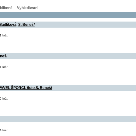
blíbené
:
:
Vyhledávání
:
 Sádlíková, S. Beneš/
 krát
neš/
 krát
VEL ŠPORCL /foto S. Beneš/
 krát
 krát