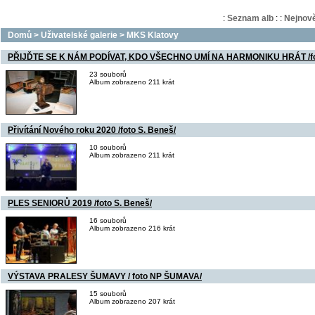
:
Seznam alb
:
:
Nejnově
Domů
>
Uživatelské galerie
>
MKS Klatovy
PŘIJĎTE SE K NÁM PODÍVAT, KDO VŠECHNO UMÍ NA HARMONIKU HRÁT /fot
23 souborů
Album zobrazeno 211 krát
Přivítání Nového roku 2020 /foto S. Beneš/
10 souborů
Album zobrazeno 211 krát
PLES SENIORŮ 2019 /foto S. Beneš/
16 souborů
Album zobrazeno 216 krát
VÝSTAVA PRALESY ŠUMAVY / foto NP ŠUMAVA/
15 souborů
Album zobrazeno 207 krát