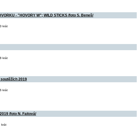
RKU - "HOVORY W"; WILD STICKS /foto S. Beneš/
 krát
 krát
outěžích 2019
 krát
9 /foto N. Faitová/
 krát