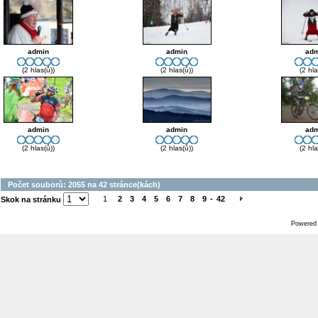
admin
admin
adm
(2 hlas(ů))
(2 hlas(ů))
(2 hla
admin
admin
adm
(2 hlas(ů))
(2 hlas(ů))
(2 hla
Počet souborů: 2055 na 42 stránce(kách)
1
2
3
4
5
6
7
8
9
-
42
Skok na stránku
Powered