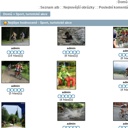
:
Domů
:
Seznam alb
:
:
Nejnovější obrázky
:
:
Poslední komentá
Domů
>
Sport, turistické akce
Nejlépe hodnocené - Sport, turistické akce
admin
admin
adm
(16 hlas(ů))
(6 hlas(ů))
(6 hla
adm
admin
(4 hla
admin
(5 hlas(ů))
(4 hlas(ů))
admin
adm