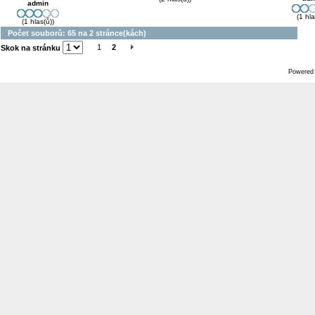
admin
(1 hla
(1 hlas(ů))
Počet souborů: 65 na 2 stránce(kách)
1
2
Skok na stránku
Powered