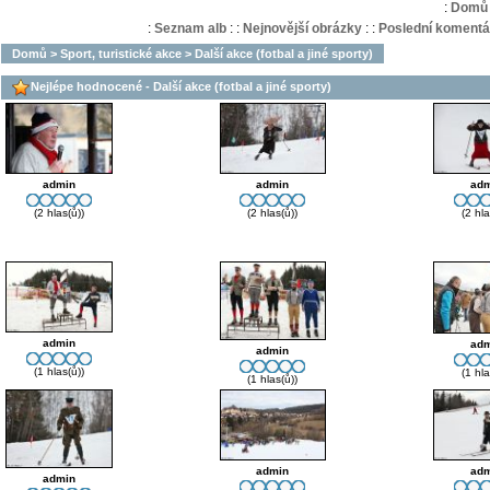
:
Domů
:
Seznam alb
:
:
Nejnovější obrázky
:
:
Poslední komentá
Domů
>
Sport, turistické akce
>
Další akce (fotbal a jiné sporty)
Nejlépe hodnocené - Další akce (fotbal a jiné sporty)
admin
admin
adm
(2 hlas(ů))
(2 hlas(ů))
(2 hla
admin
adm
admin
(1 hlas(ů))
(1 hla
(1 hlas(ů))
admin
adm
admin