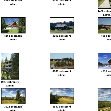
4767 zobrazení
4757 zobrazení
admin
admin
4423 zobra
admin
4161 zobrazení
4151 zobrazení
4093 zo
admin
admin
adm
4040 zobrazení
4018 zo
admin
adm
4077 zobrazení
admin
3915 zobrazení
3837 zobrazení
admin
admin