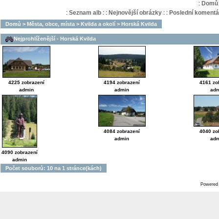
:
Domů
:
Seznam alb
:
:
Nejnovější obrázky
:
:
Poslední komentá
Domů
>
Města, obce, místa
>
Kvilda a okolí
>
Horská Kvilda
Nejprohlíženější - Horská Kvilda
4225 zobrazení
4194 zobrazení
4161 zo
admin
admin
adm
4084 zobrazení
4040 zo
admin
adm
4090 zobrazení
admin
Počet souborů: 10 na 1 stránce(kách)
Powered