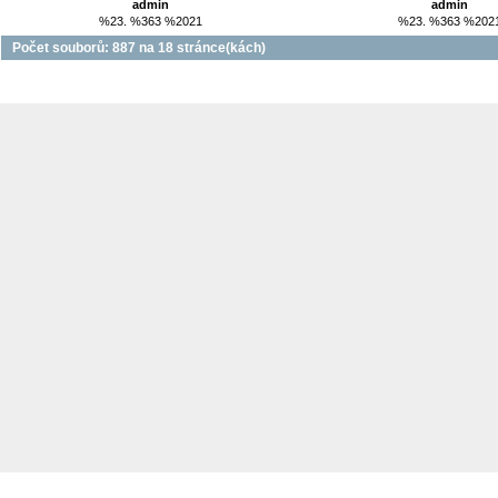
admin
admin
%23. %363 %2021
%23. %363 %202
Počet souborů: 887 na 18 stránce(kách)