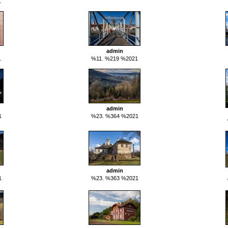
1
admin
1
%11. %219 %2021
admin
1
%23. %364 %2021
admin
1
%23. %363 %2021