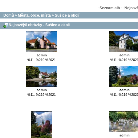
:
Seznam alb
:
:
Nejnově
Domů
>
Města, obce, místa
>
Sušice a okolí
Nejnovější obrázky - Sušice a okolí
admin
admin
%11. %219 %2021
%11. %219 %202
admin
admin
%11. %219 %2021
%11. %219 %202
admin