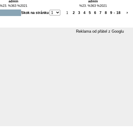
admin
admin
%23. %363 %2021
%23. %363 %2021
Skok na stránku
1
2
3
4
5
6
7
8
9
-
18
Reklama od přátel z Googlu