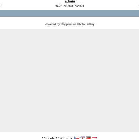
admin
1
%23. %363 %2021
Powered by
Coppermine Photo Gallery
Vyberte Váš jazyk: