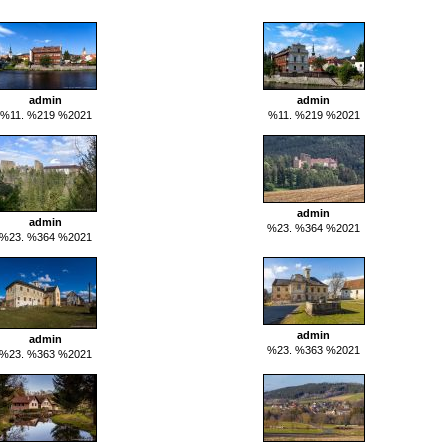
admin
admin
%11. %219 %2021
%11. %219 %2021
admin
admin
%23. %364 %2021
%23. %364 %2021
admin
admin
%23. %363 %2021
%23. %363 %2021