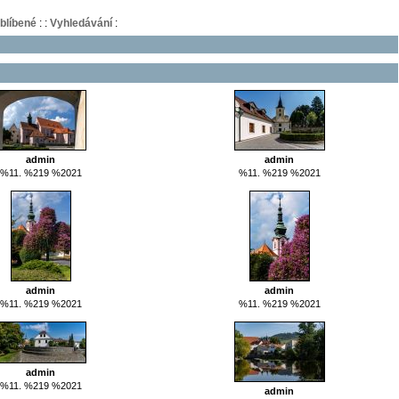
blíbené
:
:
Vyhledávání
:
admin
admin
%11. %219 %2021
%11. %219 %2021
admin
admin
%11. %219 %2021
%11. %219 %2021
admin
%11. %219 %2021
admin