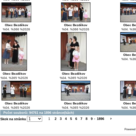
Obec Bezděkov
Obec Bezděkov
Obec Be
%04. %366 %2026
%04. %366 %2026
%04. %36
Obec Be
%04. %36
Obec Bezděkov
Obec Bezděkov
%04. %365 %2026
%04. %365 %2026
Obec Bezděkov
Obec Bezděkov
Obec Be
%04. %365 %2026
%04. %365 %2026
%04. %36
Počet souborů: 94761 na 1896 stránce(kách)
1
2
3
4
5
6
7
8
9
-
1896
Skok na stránku
Powered