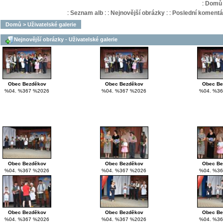
:
Domů
:
Seznam alb
:
:
Nejnovější obrázky
:
:
Poslední komentá
Domů
>
Uživatelské galerie
Nejnovější obrázky - Uživatelské galerie
Obec Bezděkov
Obec Bezděkov
Obec Be
%04. %367 %2026
%04. %367 %2026
%04. %36
Obec Bezděkov
Obec Bezděkov
Obec Be
%04. %367 %2026
%04. %367 %2026
%04. %36
Obec Bezděkov
Obec Bezděkov
Obec Be
%04. %367 %2026
%04. %367 %2026
%04. %36