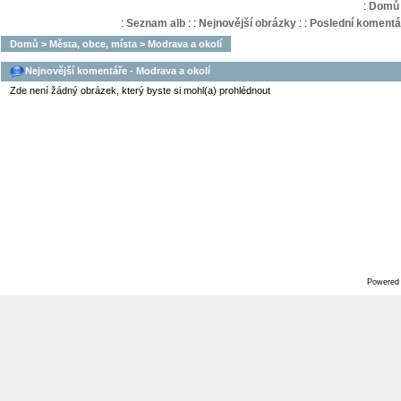
:
Domů
:
Seznam alb
:
:
Nejnovější obrázky
:
:
Poslední komentá
Domů
>
Města, obce, místa
>
Modrava a okolí
Nejnovější komentáře - Modrava a okolí
Zde není žádný obrázek, který byste si mohl(a) prohlédnout
Powered