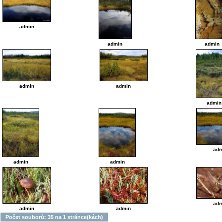
admin
admin
admin
admin
admin
admin
adm
admin
admin
adm
admin
admin
Počet souborů: 35 na 1 stránce(kách)