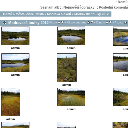
:
Domů
:
Seznam alb
:
:
Nejnovější obrázky
:
:
Poslední komentá
Domů
>
Města, obce, místa
>
Modrava a okolí
>
Modravské toulky 2012
Modravské toulky 2012
•
•
•
Název
Název souboru
Datum
Pozice
admin
admin
adm
admin
adm
admin
admin
adm
admin