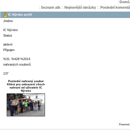
:
Domů
:
Seznam alb
:
:
Nejnovější obrázky
:
:
Poslední komentá
IC Nýrsko profil
Jméno
IC Nýrsko
Status
aktivní
Připojen
%31. %428 %2014
nahraných souborů
137
Poslední nahraný soubor
Klikni pro zobrazení všech
nahraní od uživatele IC
Nýrsko
Powered