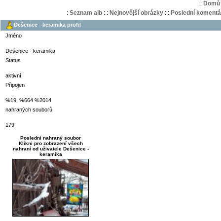
:
Domů
:
Seznam alb
:
:
Nejnovější obrázky
:
:
Poslední komentá
Dešenice - keramika profil
Jméno
Dešenice - keramika
Status
aktivní
Připojen
%19. %664 %2014
nahraných souborů
179
Poslední nahraný soubor
Klikni pro zobrazení všech
nahraní od uživatele Dešenice -
keramika