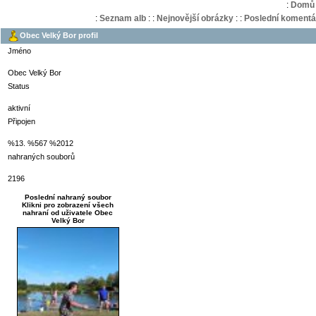
:
Domů
:
Seznam alb
:
:
Nejnovější obrázky
:
:
Poslední komentá
Obec Velký Bor profil
Jméno
Obec Velký Bor
Status
aktivní
Připojen
%13. %567 %2012
nahraných souborů
2196
Poslední nahraný soubor
Klikni pro zobrazení všech
nahraní od uživatele Obec
Velký Bor