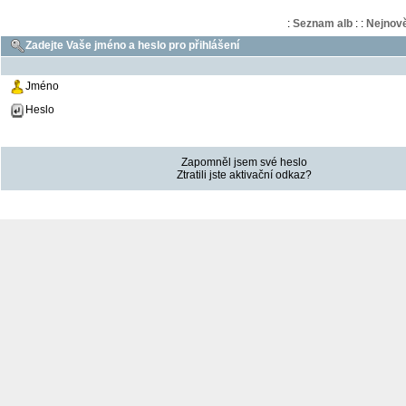
:
Seznam alb
:
:
Nejnově
Zadejte Vaše jméno a heslo pro přihlášení
Jméno
Heslo
Zapomněl jsem své heslo
Ztratili jste aktivační odkaz?