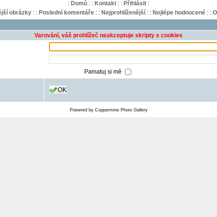
:
Domů
:
:
Kontakt
:
:
Přihlásit
:
jší obrázky
:
:
Poslední komentáře
:
:
Nejprohlíženější
:
:
Nejlépe hodnocené
:
:
O
Varování, váš prohlížeč neakceptuje skripty s cookies
Pamatuj si mě
OK
Powered by
Coppermine Photo Gallery