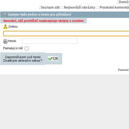
:
Domů
:
Seznam alb
:
:
Nejnovější obrázky
:
:
Poslední komentá
Zadejte Vaše jméno a heslo pro přihlášení
Varování, váš prohlížeč neakceptuje skripty s cookies
Jméno
Heslo
Pamatuj si mě
Zapomněl jsem své heslo
OK
Ztratili jste aktivační odkaz?
Powered