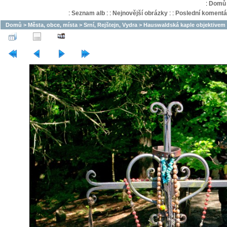
:
Domů
:
Seznam alb
:
:
Nejnovější obrázky
:
:
Poslední komentá
Domů
>
Města, obce, místa
>
Srní, Rejštejn, Vydra
>
Hauswaldská kaple objektivem 