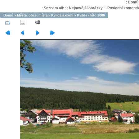
:
Domů
:
Seznam alb
:
:
Nejnovější obrázky
:
:
Poslední komentá
Domů
>
Města, obce, místa
>
Kvilda a okolí
>
Kvilda - léto 2006