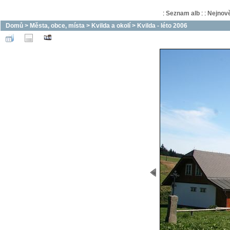
:
Seznam alb
:
:
Nejnově
Domů
>
Města, obce, místa
>
Kvilda a okolí
>
Kvilda - léto 2006