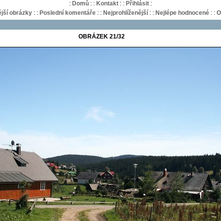
:
Domů
:
:
Kontakt
:
:
Přihlásit
:
jší obrázky
:
:
Poslední komentáře
:
:
Nejprohlíženější
:
:
Nejlépe hodnocené
:
:
O
OBRÁZEK 21/32