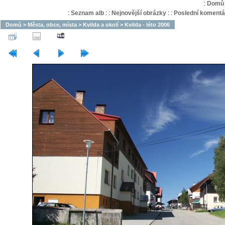
:
Domů
:
Seznam alb
:
:
Nejnovější obrázky
:
:
Poslední komentá
Domů
>
Města, obce, místa
>
Kvilda a okolí
>
Kvilda - léto 2006