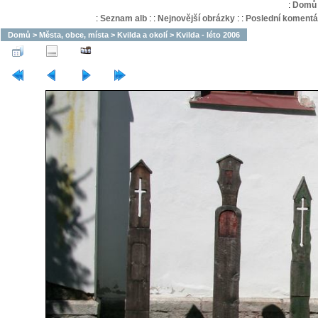
:
Domů
:
Seznam alb
:
:
Nejnovější obrázky
:
:
Poslední komentá
Domů
>
Města, obce, místa
>
Kvilda a okolí
>
Kvilda - léto 2006